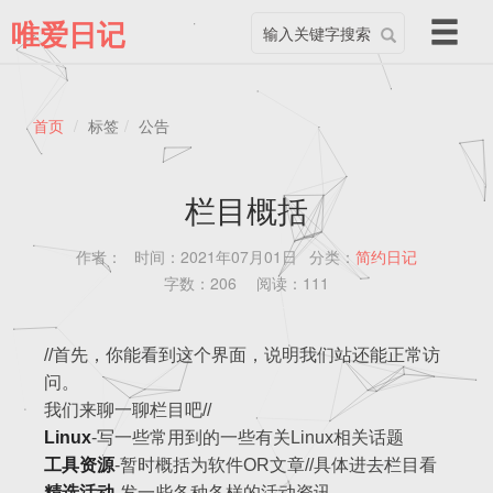
搜
导
唯爱日记
索
航
关
切
键
换
字
首页
标签
公告
栏目概括
作者：
时间：2021年07月01日
分类：
简约日记
字数：206
阅读：111
//首先，你能看到这个界面，说明我们站还能正常访
问。
我们来聊一聊栏目吧//
Linux
-写一些常用到的一些有关Linux相关话题
工具资源
-暂时概括为软件OR文章//具体进去栏目看
精选活动
-发一些各种各样的活动资讯